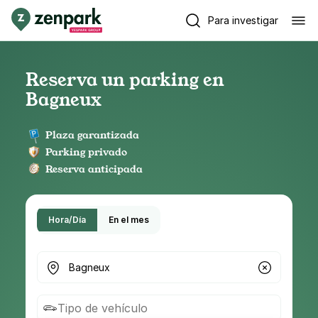
Para investigar
Reserva un parking en
Bagneux
Plaza garantizada
Parking privado
Reserva anticipada
Hora/Día
En el mes
¿Dónde buscas parking?
Tipo de vehículo