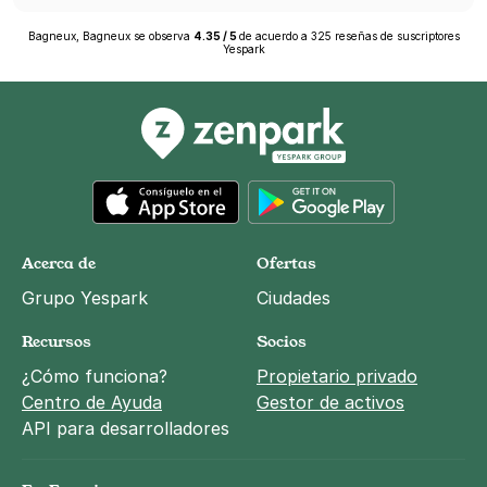
Bagneux, Bagneux
se observa
4.35
/
5
de acuerdo a
325
reseñas de suscriptores
Yespark
App Store
Google Play
Acerca de
Ofertas
Grupo Yespark
Ciudades
Recursos
Socios
¿Cómo funciona?
Propietario privado
Centro de Ayuda
Gestor de activos
API para desarrolladores