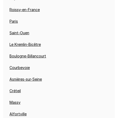
Roissy-en-France
Paris
Saint-Ouen
Le Kremlin-Bicêtre
Boulogne-Billancourt
Courbevoie
Asnières-sur-Seine
Créteil
Massy
Alfortville