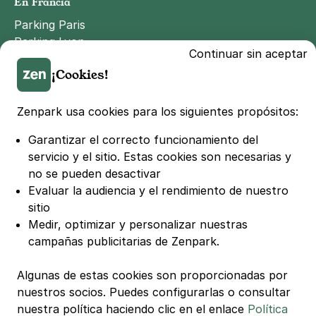
En Francia
Parking Paris
Parking Lyon
Continuar sin aceptar
Parking Marseille
¡Cookies!
Parking Toulouse
Parking Lille
Parking Bordeaux
Zenpark usa cookies para los siguientes propósitos:
Garantizar el correcto funcionamiento del
© Zenpark Todos los derechos reservados.
servicio y el sitio.
Estas cookies son necesarias y
no se pueden desactivar
Términos Generales de Uso
Evaluar la audiencia y el rendimiento de nuestro
Términos Generales de Venta de Aparcamiento
sitio
Medir, optimizar y personalizar nuestras
Términos Generales de Venta de Recarga
campañas publicitarias de Zenpark.
Política de Privacidad
Política de Cookies
Algunas de estas cookies son proporcionadas por
Configuración de cookies
nuestros socios. Puedes configurarlas o consultar
nuestra política haciendo clic en el enlace
Política
Avisos legales