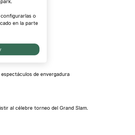
npark.
configurarlas o
cado en la parte
 Paul Belmondo.
r
 y espectáculos de envergadura
istir al célebre torneo del Grand Slam.
.