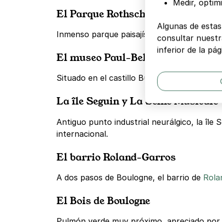
Medir, optim
El Parque Rothschild
Algunas de estas
Inmenso parque paisajístico, perfecto para
consultar nuestra
inferior de la pág
El museo Paul-Belmondo
Situado en el castillo Buchillot, este mus
La île Seguin y La Seine Musicale
Antiguo punto industrial neurálgico, la île
internacional.
El barrio Roland-Garros
A dos pasos de Boulogne, el barrio de
Rola
El Bois de Boulogne
Pulmón verde muy próximo, apreciado por lo