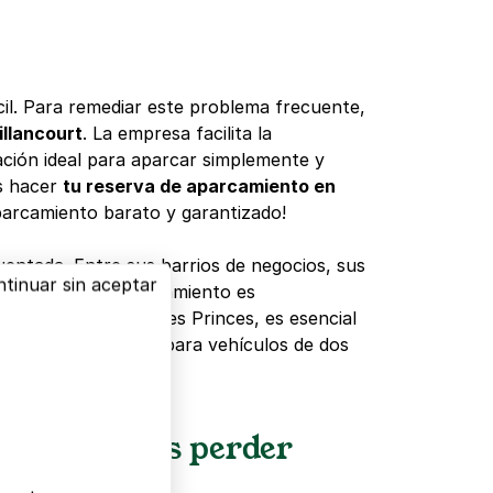
cil. Para remediar este problema frecuente,
illancourt
. La empresa facilita la
uación ideal para aparcar simplemente y
s hacer
tu reserva de aparcamiento en
arcamiento barato y garantizado!
entada. Entre sus barrios de negocios, sus
tinuar sin aceptar
 la demanda de aparcamiento es
 o acceder al Parc des Princes, es esencial
micos, las opciones para vehículos de dos
no te puedes perder