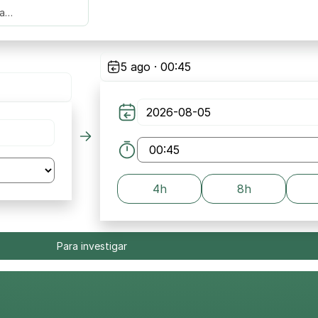
za…
5 ago · 00:45
4h
8h
Para investigar