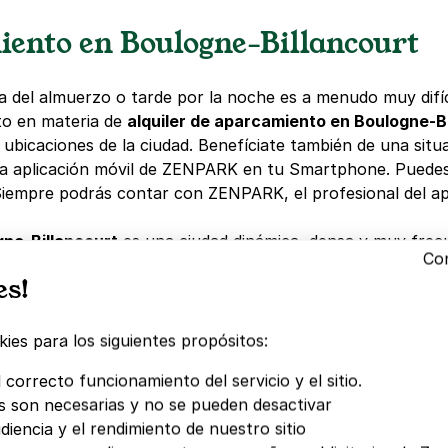
ento en Boulogne-Billancourt
ra del almuerzo o tarde por la noche es a menudo muy difí
to en materia de
alquiler de aparcamiento en Boulogne-B
 ubicaciones de la ciudad. Benefíciate también de una sit
 la aplicación móvil de ZENPARK en tu Smartphone. Puede
iempre podrás contar con ZENPARK, el profesional del ap
ne-Billancourt
es una ciudad dinámica, densa y muy frecu
Con
tadios y su proximidad inmediata con el Bois de Boulogne,
es!
abajar, asistir a un rodaje, visitar el museo Paul-Belmondo
ulogne-Billancourt
, sus tarifas, los aparcamientos econó
as normas de aparcamiento.
ies para los siguientes propósitos:
 correcto funcionamiento del servicio y el sitio.
e-Billancourt? Top de cosas que 
s son necesarias y no se pueden desactivar
diencia y el rendimiento de nuestro sitio