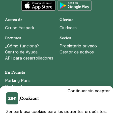
App Store
Google Play
Acerca de
Ofertas
Grupo Yespark
Ciudades
Recursos
Socios
¿Cómo funciona?
Propietario privado
Centro de Ayuda
Gestor de activos
API para desarrolladores
En Francia
Parking Paris
Parking Lyon
Continuar sin aceptar
Parking Marseille
¡Cookies!
Parking Toulouse
Parking Lille
Parking Bordeaux
Zenpark usa cookies para los siguientes propósitos: