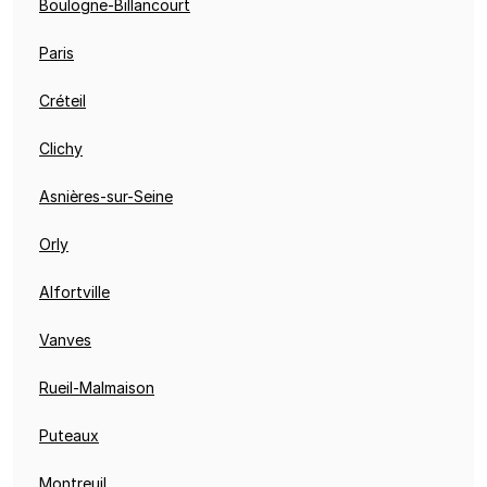
Boulogne-Billancourt
Paris
Créteil
Clichy
Asnières-sur-Seine
Orly
Alfortville
Vanves
Rueil-Malmaison
Puteaux
Montreuil