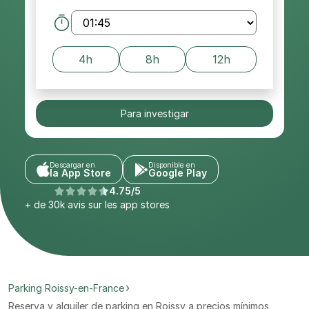
4h
8h
12h
Para investigar
Descargar en
Disponible en
la App Store
Google Play
4.75/5
+ de 30k avis sur les app stores
Parking Roissy-en-France
Reserva y alquiler de parking en Roissy a precios mínimos