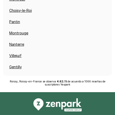
Choisy-le-Roi
Pantin
Montrouge
Nanterre
Villejuif
Gentilly
Roissy, Roissy-en-France
se observa
4.62
/
5
de acuerdo a
1066
reseñas de
suscriptores
Yespark