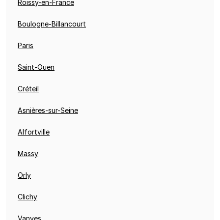
Roissy-en-France
Boulogne-Billancourt
Paris
Saint-Ouen
Créteil
Asnières-sur-Seine
Alfortville
Massy
Orly
Clichy
Vanves