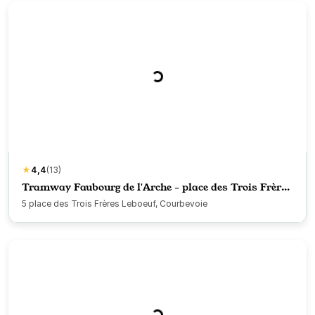
★
4,4
(13)
Tramway Faubourg de l'Arche - place des Trois Frères
Leboeuf - Courbevoie
5 place des Trois Frères Leboeuf, Courbevoie