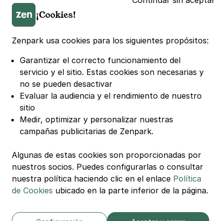
Continuar sin aceptar
Parking Marseille
¡Cookies!
Parking Toulouse
Parking Lille
Parking Bordeaux
Zenpark usa cookies para los siguientes propósitos:
Garantizar el correcto funcionamiento del
© Zenpark Todos los derechos reservados.
servicio y el sitio.
Estas cookies son necesarias y
no se pueden desactivar
Términos Generales de Uso
Evaluar la audiencia y el rendimiento de nuestro
Términos Generales de Venta de Aparcamiento
sitio
Medir, optimizar y personalizar nuestras
Términos Generales de Venta de Recarga
campañas publicitarias de Zenpark.
Política de Privacidad
Política de Cookies
Algunas de estas cookies son proporcionadas por
Configuración de cookies
nuestros socios. Puedes configurarlas o consultar
nuestra política haciendo clic en el enlace
Política
Avisos legales
de Cookies
ubicado en la parte inferior de la página.
Carta de Transparencia