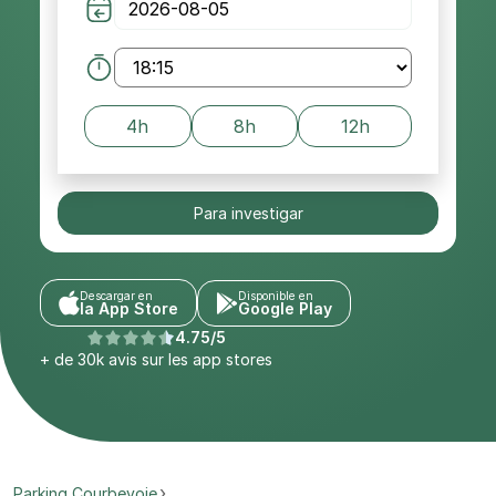
4h
8h
12h
Para investigar
Descargar en
Disponible en
la App Store
Google Play
4.75/5
+ de 30k avis sur les app stores
Parking Courbevoie