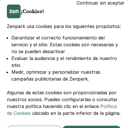
Continuar sin aceptar
Parking Marseille
¡Cookies!
Parking Toulouse
Parking Lille
Parking Bordeaux
Zenpark usa cookies para los siguientes propósitos:
Garantizar el correcto funcionamiento del
© Zenpark Todos los derechos reservados.
servicio y el sitio.
Estas cookies son necesarias y
no se pueden desactivar
Términos Generales de Uso
Evaluar la audiencia y el rendimiento de nuestro
Términos Generales de Venta de Aparcamiento
sitio
Medir, optimizar y personalizar nuestras
Términos Generales de Venta de Recarga
campañas publicitarias de Zenpark.
Política de Privacidad
Política de Cookies
Algunas de estas cookies son proporcionadas por
Configuración de cookies
nuestros socios. Puedes configurarlas o consultar
nuestra política haciendo clic en el enlace
Política
Avisos legales
de Cookies
ubicado en la parte inferior de la página.
Carta de Transparencia