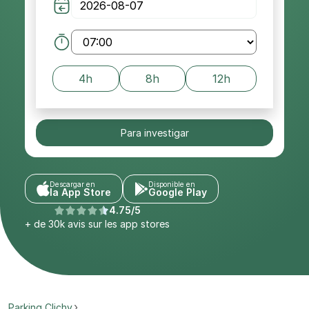
4h
8h
12h
Para investigar
Descargar en
Disponible en
la App Store
Google Play
4.75/5
+ de 30k avis sur les app stores
Parking Clichy