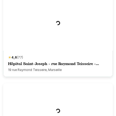
★
4,6
(77)
Hôpital Saint-Joseph - rue Raymond Teisseire -
Marseille 8
19 rue Raymond Teisseire, Marseille