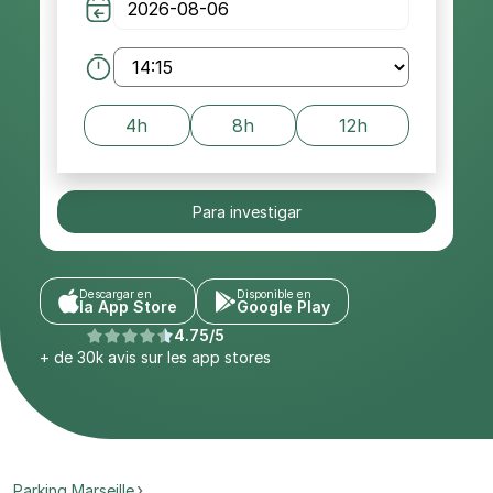
4h
8h
12h
Para investigar
Descargar en
Disponible en
la App Store
Google Play
4.75/5
+ de 30k avis sur les app stores
Parking Marseille