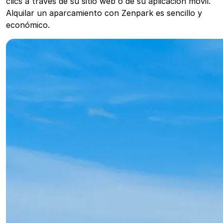
clics a través de su sitio web o de su aplicación móvil.
Alquilar un aparcamiento con Zenpark es sencillo y
económico.