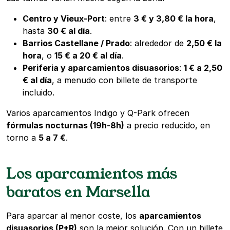
Centro y Vieux-Port
: entre
3 € y 3,80 € la hora
,
hasta
30 € al día
.
Barrios Castellane / Prado
: alrededor de
2,50 € la
hora
, o
15 € a 20 € al día
.
Periferia y aparcamientos disuasorios
:
1 € a 2,50
€ al día
, a menudo con billete de transporte
incluido.
Varios aparcamientos Indigo y Q-Park ofrecen
fórmulas nocturnas (19h-8h)
a precio reducido, en
torno a
5 a 7 €
.
Los aparcamientos más
baratos en Marsella
Para aparcar al menor coste, los
aparcamientos
disuasorios (P+R)
son la mejor solución. Con un billete