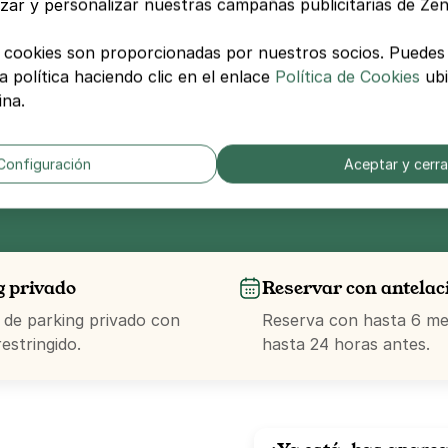
izar y personalizar nuestras campañas publicitarias de Ze
 cookies son proporcionadas por nuestros socios. Puedes 
estigar
 política haciendo clic en el enlace
Política de Cookies
ubi
ina.
Configuración
Aceptar y cerra
5
|
7528
opiniones
g privado
Reservar con antelac
 de parking privado con
Reserva con hasta 6 mes
estringido.
hasta 24 horas antes.