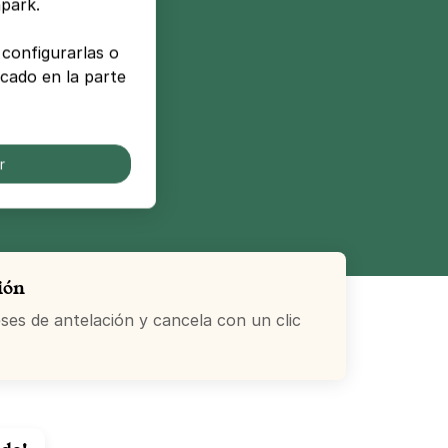
npark.
configurarlas o
cado en la parte
r
ión
es de antelación y cancela con un clic