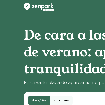
De cara a la
de verano: 
tranquilida
Reserva tu plaza de aparcamiento por
Hora/Día
En el mes