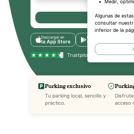
Medir, optim
Algunas de estas
Para inv
consultar nuestra
inferior de la pág
Descargar en
Disponible en
la App Store
Google Play
Trustpilot
Excepcional 4,3/
Parking exclusivo
Parkin
Tu parking local, sencillo y
Disfrute
práctico.
acceso r