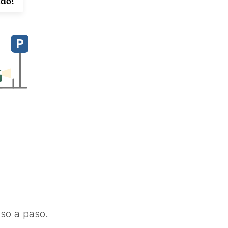
ado!
P
so a paso.