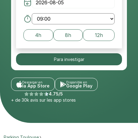
4h
8h
12h
Para investigar
Descargar en
Disponible en
la App Store
Google Play
4.75/5
+ de 30k avis sur les app stores
Parking Toulouse