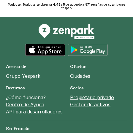
Toulouse, Toulouse
se observa
4.43
/
5
de acuerdo a
871
reseñas de suscriptores
Yespark
App Store
Google Play
Acerca de
Ofertas
Grupo Yespark
Ciudades
Recursos
Socios
¿Cómo funciona?
Propietario privado
Centro de Ayuda
Gestor de activos
API para desarrolladores
En Francia