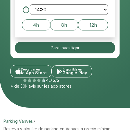
4h
8h
12h
Para investigar
Descargar en
Disponible en
la App Store
Google Play
4.75/5
+ de 30k avis sur les app stores
Parking Vanves
Reserva y alquiler de parking en Vanves a precio mínimo