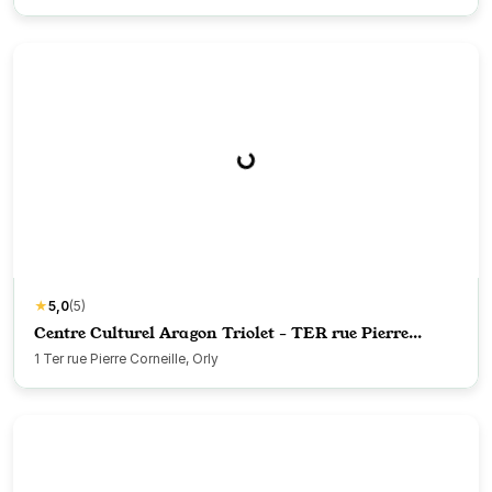
★
5,0
(5)
Centre Culturel Aragon Triolet - TER rue Pierre
Corneille - Orly
1 Ter rue Pierre Corneille, Orly