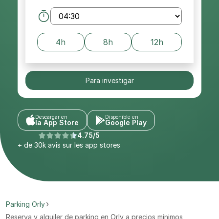
4h
8h
12h
Para investigar
Descargar en
Disponible en
la App Store
Google Play
4.75/5
+ de 30k avis sur les app stores
Parking Orly
Reserva y alquiler de parking en Orly a precios mínimos