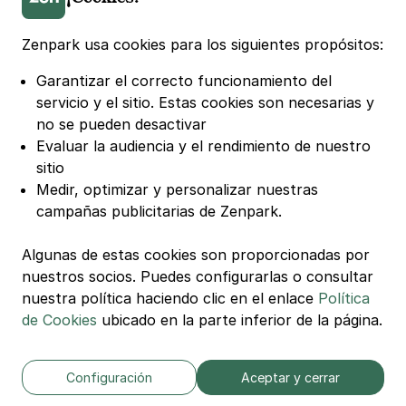
Parking Lille
Parking Bordeaux
Zenpark usa cookies para los siguientes propósitos:
Garantizar el correcto funcionamiento del
© Zenpark Todos los derechos reservados.
servicio y el sitio.
Estas cookies son necesarias y
no se pueden desactivar
Términos Generales de Uso
Evaluar la audiencia y el rendimiento de nuestro
Términos Generales de Venta de Aparcamiento
sitio
Medir, optimizar y personalizar nuestras
Términos Generales de Venta de Recarga
campañas publicitarias de Zenpark.
Política de Privacidad
Política de Cookies
Algunas de estas cookies son proporcionadas por
Configuración de cookies
nuestros socios. Puedes configurarlas o consultar
nuestra política haciendo clic en el enlace
Política
Avisos legales
de Cookies
ubicado en la parte inferior de la página.
Carta de Transparencia
Configuración
Aceptar y cerrar