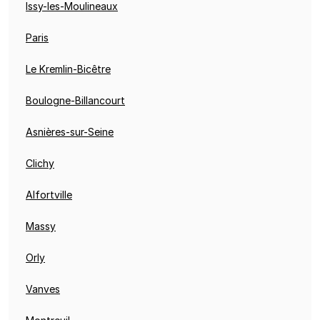
Issy-les-Moulineaux
Paris
Le Kremlin-Bicêtre
Boulogne-Billancourt
Asnières-sur-Seine
Clichy
Alfortville
Massy
Orly
Vanves