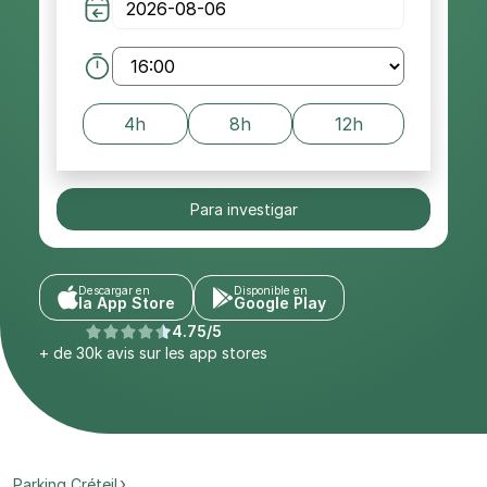
4h
8h
12h
Para investigar
Descargar en
Disponible en
la App Store
Google Play
4.75/5
+ de 30k avis sur les app stores
Parking Créteil