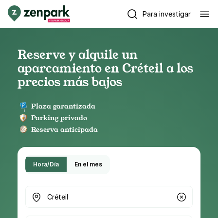
Para investigar
Reserve y alquile un
aparcamiento en Créteil a los
precios más bajos
Plaza garantizada
Parking privado
Reserva anticipada
Hora/Día
En el mes
¿Dónde buscas parking?