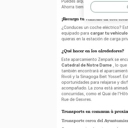
Puedes alquilarla por un periodo p
Ahorra tiempo y dinero con este pl
¡Recarga tu vehículo en este est
¿Conduces un coche eléctrico? Es
equipado para
cargar tu vehículo
quieras en la estación de carga pr
¿Qué hacer en los alrededores?
Este aparcamiento Zenpark se encu
Catedral de Notre Dame
, lo que
también encontrará el aparcamiento
Rivoli y la Sinagoga Beit Yossef. E
oportunidades para relajarse y disf
acompañado. La zona está animada 
concurridas, como el Quai de l'Hôtel 
Rue de Gesvres.
Transports en commun à proxim
Transporte cerca del Ayuntamien