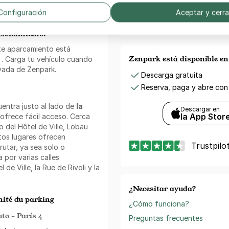
rolongado con esta opción.
Sin gastos de reserva
an.
Configuración
Aceptar y cerra
Cancelación gratuita
(Bajo condiciones)
acionamiento!
te aparcamiento está
Zenpark está disponible e
. Carga tu vehículo cuando
ivada de Zenpark.
Descarga gratuita
Reserva, paga y abre con
entra justo al lado de
la
Descargar en
la App Stor
 ofrece fácil acceso. Cerca
 del Hôtel de Ville, Lobau
stos lugares ofrecen
Trustpilo
rutar, ya sea solo o
por varias calles
de Ville, la Rue de Rivoli y la
¿Necesitar ayuda?
ité du parking
¿Cómo funciona?
to - París 4
Preguntas frecuentes