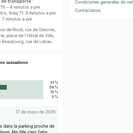
 de transporte
:
Condiciones generales de ve
11) – 4 minutos a pie
Contáctanos
ro, línea 7): 6 minutos a pie
: 7 minutos a pie
 rue de Rivoli, rue de Gesvres,
ie, place de l'Hôtel de Ville,
e Beaubourg, rue de Lobau.
tros miembros
31 %
59 %
10 %
0 %
17 de mayo de 2026
s dans la parking proche de
hives. Ma fille s’est faite