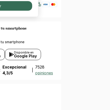
r
n tu smartphone
 tu smartphone
Disponible en
e
Google Play
Excepcional
7528
t
|
4,3/5
opiniones