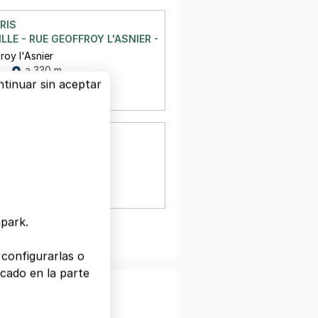
RIS
LLE - RUE GEOFFROY L'ASNIER - PARIS 4
roy l'Asnier
a 330 m
tinuar sin aceptar
 €/semana
RIS
TE - PARIS 3
te
a 383 m
npark.
er más
configurarlas o
cado en la parte
a