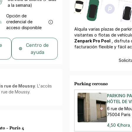
a la semana)
Opción de
credencial de
acceso disponible
Alquila varias plazas de park
visitantes o flotas de vehícu
Zenpark Pro Pool
, disfruta 
e
Centro de
facturación flexible y fácil a
ayuda
Solicit
Parking cercano
is rue de Moussy
. L'accès
s rue de Moussy.
PARKING PA
HÔTEL DE V
6 rue de Mo
75004 Paris
4,50 €/hora
,
o - París 4