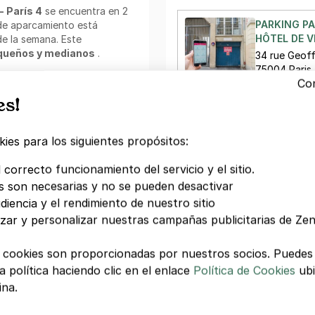
 - París 4
se encuentra en 2
PARKING PA
 de aparcamiento está
HÔTEL DE VI
de la semana. Este
queños y medianos
.
34 rue Geoff
75004 Paris
ark
:
Con
39 €/día
,
110
o de las ciudades, estaciones
es!
Francia y Bélgica;
satisfechos;
PARKING PA
ies para los siguientes propósitos:
RUE BARBET
e la aplicación móvil.
6 rue Barbet
 correcto funcionamiento del servicio y el sitio.
75003 Paris
s son necesarias y no se pueden desactivar
 Zenpark:
diencia y el rendimiento de nuestro sitio
 unas horas?
izar y personalizar nuestras campañas publicitarias de Ze
Zenpark es la
V
de casa. Accede a tu
 complicaciones.
 cookies son proporcionadas por nuestros socios. Puedes 
 política haciendo clic en el enlace
Política de Cookies
ubi
ina.
Tu pago con total confianz
 con una suscripción mensual.
Pago seguro