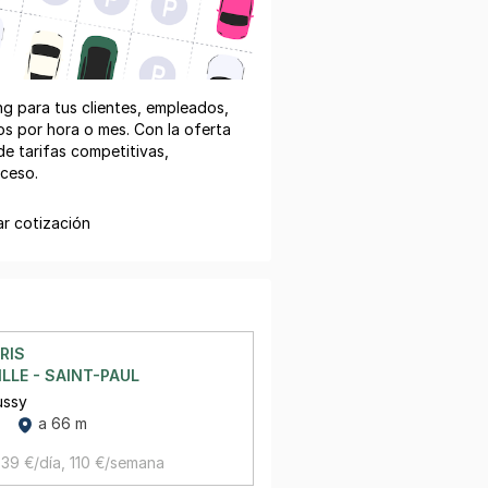
ing para tus clientes, empleados,
los por hora o mes. Con la oferta
de tarifas competitivas,
cceso.
ar cotización
RIS
ILLE - SAINT-PAUL
ussy
a 66 m
39 €/día,
110 €/semana