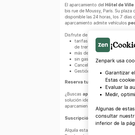
El aparcamiento del
Hôtel de Ville
bis rue de Moussy, París. Su plaza
disponible las 24 horas, los 7 días 
aparcamiento admite vehículos
pe
Disfrute de los beneficios
de Zenp
tarifas ventajosas en el centr
¡Cooki
de tren y aeropuertos en toda 
más de un millón de miembros 
sin gastos de reserva;
Zenpark usa cook
Cancelación gratuita;
Gestión simplificada a través d
Garantizar el
Estas cookie
Reserva tu plaza de parking con
Evaluar la au
¿Buscas
aparcamiento cerca por
Medir, optim
solución ideal para aparcar cerca 
aparcamiento con un solo clic, sin
Algunas de estas
consultar nuestra
Suscripción mensual a Zenpark:
inferior de la pág
Alquila esta plaza de aparcamiento